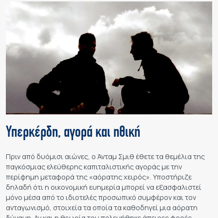
Υπερκέρδη, αγορά και ηθική
Πριν από δυόμισι αιώνες, ο Άνταμ Σμιθ έθετε τα θεμέλια της
παγκόσμιας ελεύθερης καπιταλιστικής αγοράς με την
περίφημη μεταφορά της «αόρατης χειρός». Υποστήριζε
δηλαδή ότι η οικονομική ευημερία μπορεί να εξασφαλιστεί
μόνο μέσα από το ιδιοτελές προσωπικό συμφέρον και τον
ανταγωνισμό, στοιχεία τα οποία τα καθοδηγεί μια αόρατη
δύναμη. Αν και η θεωρία του πολεμήθηκε άπειρες φορές,