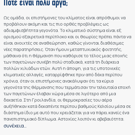
Πότε είναι πολύ αργά;
Ως ομάδα, οι επιστήμονες του κλίματος είναι απρόθυμοι να
προβάλουν ακόμη και τις πιο ορθές προβλέψεις ως
αδιαμφισβήτητα γεγονότα. Το κλιματικό σύστημα είναι εξ
ορισμού εξαιρετικά περίπλοκο και οι θεωρίες πρέπει πάντα να
είναι ανοιχτές σε αναθεώρηση, καθώς γίνονται διαθέσιμες
νέες παρατηρήσεις. Όταν ήμουν μεταπτυχιακός φοιτητής,
μάθαινα ότι η θέρμανση που καθόρισε το τέλος μιας εποχής
των παγετώνων συνέβη πολύ σταδιακά, κατά τη διάρκεια
πολλών χιλιάδων ετών. Αυτή η άποψη, για τις υποτονικές
κλιματικές αλλαγές, καταρρίφθηκε πριν από δέκα περίπου
χρόνια, όταν οι επιστήμονες ανακάλυψαν ότι τα κύρια
γεγονότα της θέρμανσης που τερμάτισαν την τελευταία εποχή
των παγετώνων έλαβαν χώρα μέσα σε λιγότερο από μια
δεκαετία. Στη Γροιλανδία, οι θερμοκρασίες του αέρα
αυξήθηκαν κατά δεκαπέντε περίπου βαθμούς Κελσίου μέσα σε
διάστημα ίδιο με αυτό που χρειάζεται για να πάρει κανείς ένα
πανεπιστημιακό δίπλωμα. Αστοχίες λοιπόν κι αβεβαιότητα.
συνέχεια…