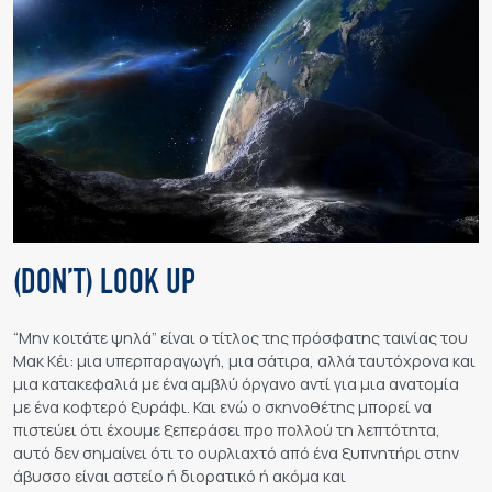
(DON’T) LOOK UP
“Μην κοιτάτε ψηλά” είναι ο τίτλος της πρόσφατης ταινίας του
Μακ Κέι: μια υπερπαραγωγή, μια σάτιρα, αλλά ταυτόχρονα και
μια κατακεφαλιά με ένα αμβλύ όργανο αντί για μια ανατομία
με ένα κοφτερό ξυράφι. Και ενώ ο σκηνοθέτης μπορεί να
πιστεύει ότι έχουμε ξεπεράσει προ πολλού τη λεπτότητα,
αυτό δεν σημαίνει ότι το ουρλιαχτό από ένα ξυπνητήρι στην
άβυσσο είναι αστείο ή διορατικό ή ακόμα και