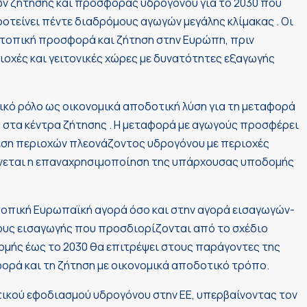
ων ζήτησης και προσφοράς υδρογόνου για το 2030 που
οτείνει πέντε διαδρόμους αγωγών μεγάλης κλίμακας . Οι
 τοπική προσφορά και ζήτηση στην Ευρώπη, πριν
οχές και γειτονικές χώρες με δυνατότητες εξαγωγής
ικό ρόλο ως οικονομικά αποδοτική λύση για τη μεταφορά
 στα κέντρα ζήτησης . Η μεταφορά με αγωγούς προσφέρει
δεση περιοχών πλεονάζοντος υδρογόνου με περιοχές
άνεται η επαναχρησιμοποίηση της υπάρχουσας υποδομής
 τοπική Ευρωπαϊκή αγορά όσο και στην αγορά εισαγωγών-
ους εισαγωγής που προσδιορίζονται από το σχέδιο
μής έως το 2030 θα επιτρέψει στους παράγοντες της
ορά και τη ζήτηση με οικονομικά αποδοτικό τρόπο.
ητικού εφοδιασμού υδρογόνου στην ΕΕ, υπερβαίνοντας τον