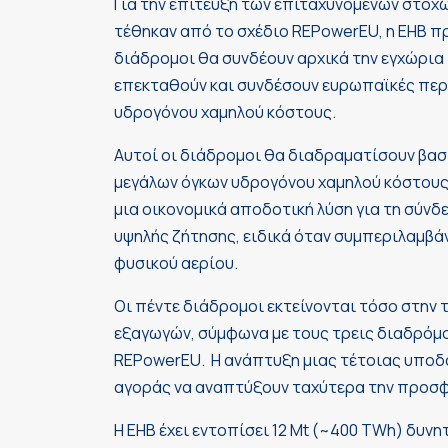
Για την επίτευξη των επιταχυνόμενων στόχ
τέθηκαν από το σχέδιο REPowerEU, η ΕΗΒ πρ
διάδρομοι θα συνδέουν αρχικά την εγχώρια
επεκταθούν και συνδέσουν ευρωπαϊκές περι
υδρογόνου χαμηλού κόστους.
Αυτοί οι διάδρομοι θα διαδραματίσουν βασ
μεγάλων όγκων υδρογόνου χαμηλού κόστους
μια οικονομικά αποδοτική λύση για τη σύν
υψηλής ζήτησης, ειδικά όταν συμπεριλαμβ
φυσικού αερίου.
Οι πέντε διάδρομοι εκτείνονται τόσο στην
εξαγωγών, σύμφωνα με τους τρεις διαδρόμ
REPowerEU. Η ανάπτυξη μιας τέτοιας υποδο
αγοράς να αναπτύξουν ταχύτερα την προσφ
Η EHB έχει εντοπίσει 12 Mt (~400 TWh) δυν