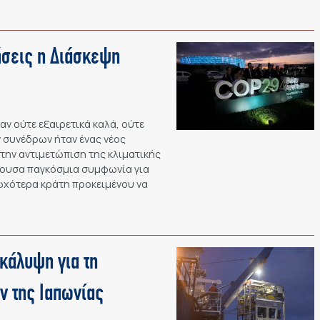
ήσεις η Διάσκεψη
ν ούτε εξαιρετικά καλά, ούτε
 συνέδρων ήταν ένας νέος
την αντιμετώπιση της κλιματικής
χύουσα παγκόσμια συμφωνία για
ωχότερα κράτη προκειμένου να
κάλυψη για τη
ν της Ιαπωνίας