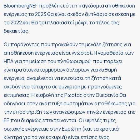
BloombergNEF προβλέπει ότι η παγκόσμια αποθήκευση
ενέργειας το 2023 θα είναι σχεδόν διπλάσια σε σχέση με
το 2022 και θα τριπλασιαστεί μέχρι το τέλος της
δεκαετίας.
Οι παράγοντες που προκαλούν τη μεγάλη ζήτησης για
αποθήκευση ενέργειας είναι γνωστοί. Η νομοθεσία των
ΗΠΑ για τη μείωση του πληθωρισμού, που παρέχει
κίνητρα δισεκατομμυρίων δολαρίων για καθαρή
ενέργεια, αναμένεται να ενισχύσει τη ζήτηση κατά
σχεδόν ένα τέταρτο σε σύγκριση με προηγούμενες
εκτιμήσεις. Η εισβολή της Ρωσίας στην Ουκρανία θα
οδηγήσει στην ανάπτυξη συστημάτων αποθήκευσης για
την υποστήριξη των ανανεώσιμων πηγών ενέργειας της
ΕΕ που διαρκώς επεκτείνονται. Οι υψηλές τιμές
οικιακής ενέργειας στην Ευρώπη (και τα κρατικά
κίνητρα για τα νοικοκυριά) είναι επίσης ένας