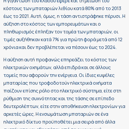
Η γιγάντωση του κλάδου έφερε και τη μείωση του
κόστους των μπαταριών λιθίου κατά 80% από το 2013
έως το 2021. Αυτή, όμως, η τάση αντιστράφηκε πέρυσι. Η
αύξηση στο κόστος των εμπορευμάτων και ο
πληθωρισμός έπληξαν τον τομέα των μπαταριών, οι
τιμές αυξήθηκαν κατά 7% για πρώτη φορά μετά από 12
χρόνια και δεν προβλέπεται να πέσουν έως το 2024.
Η αύξηση αυτή προφανώς επηρεάζει το κόστος των
ηλεκτρικών οχημάτων, αλλά επιδρά και σε άλλους
τομείς που αφορούν την ενέργεια. Οι ίδιες κυψέλες
μπαταρίας που τροφοδοτούν ηλεκτρικά οχήματα
παίζουν επίσης ρόλο στο ηλεκτρικό σύστημα, είτε στη
ρύθμιση της συχνότητας και της τάσης σε επίπεδο
δευτερολέπτων, είτε στην αποθήκευση ηλεκτρονίων για
αρκετές ώρες. Η ενσωμάτωση μπαταριών σε ένα
ηλεκτρικό δίκτυο προϋποθέτει μια σειρά από άλλα