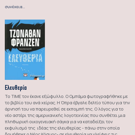
συνέχεια…
Ελευθερία
Το ΤΙΜΕ τον έκανε εξώφυλλο. Ο Ομπάμα φωτογραφήθηκε με
το βιβλίο του ανά χείρας. Η Όπρα έβγαλε δελτίο τύπου για την
άρνησή του να παρευρεθεί σε εκπομπή της. Ο λόγος για το
νέο αστέρι της αμερικανικής λογοτεχνίας που συνθέτει μια
πληθωρική οικογενειακή σάγκα για να καταδείξει τον
εκφυλισμό της ιδέας της ελευθερίας - πάνω στην οποία
δομήθηκε ο Νέος Κόσμος- σε ελευθερία να γλείφεις τις