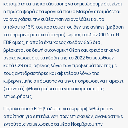
κρισιμότητα της κατάστασης να σημειώσουμε ότι είναι
η πρώτη φορά στα χρονικά που ο Μακρόν ετοιμάζεται
να αναγκάσει την κυβέρνηση να αναλάβει και το
υπόλοιπο 16% του κόστους που δεν της ανήκει (με βάση
το σημερινό μετοχικό σχήμα), ύψους σχεδόν €10 δισ. Η
EDF όμως, η οποία έχει χρέος σχεδόν €45 δισ.,
βρίσκεται σε δεινή οικονομική θέση και χρειάστηκε να
ανακοινώσει ότι τα κέρδη της το 2022 θα μειωθούν
κατά €29 δισ, αφενός λόγω των προβλημάτων της με
τους αντιδραστήρες και αφετέρου λόγω της
κυβερνητικής απόφασης να την υποχρεώσει να παρέχει
(τεχνητά) φθηνό ρεύμα στα νοικοκυριά και τις
επιχειρήσεις.
Παρόλο που η EDF βιάζεται να συμμορφωθεί με την
απαίτηση για επιτάχυνση των επισκευών, αναγκάστηκε
εντούτοις να μειώσει στα μέσα Νοεμβρίου την