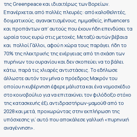
της Greenpeace και ιδιαιτέρως των Βορείων.
Επανέρχεται από πολλές πλευρές: από καλοθελητές,
δογματικούς, αγανακτισμένους, ημιμαθείς, influencers
και προπάντων απ’ αυτούς που έχουν ήδη επενδύσει τα
ωραία τους ευρώ στις μετοχές. Μεταξύ αυτών βέβαια
και πολλοί Γάλλοι, αφού η χώρα τους παράγει ήδη το
70% της ηλεκτρικής της ενέργειας από τη σχάση των
πυρήνων του ουρανίου και δεν σκοπεύει να το βάλει
κάτω, παρά τις χλιαρές αντιστάσεις. Το εδήλωσε
άλλωστε αυτόν τον μήνα ο πρόεδρος Μακρόν του
οποίου η κυβέρνηση έφερε μάλιστα και ένα νομοσχέδιο
στο κοινοβούλιο για να επιταχύνει τον φιλόδοξο στόχο
της κατασκευής έξι αντιδραστήρων-μαμούθ από το
2028 και μετά, προχωρώντας στην εκπλήρωση της
υπόσχεσης γι’ αυτό που αποκάλεσε γαλλική «πυρηνική
αναγέννηση».