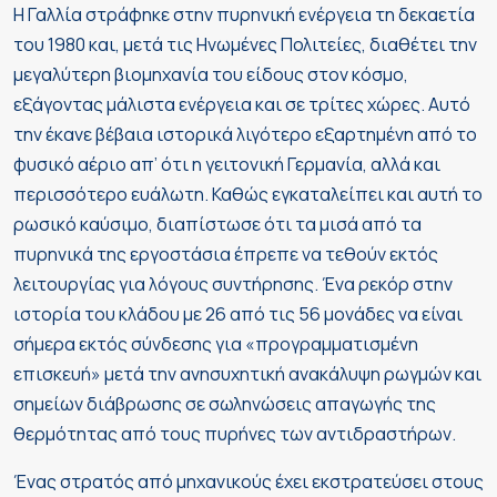
Η Γαλλία στράφηκε στην πυρηνική ενέργεια τη δεκαετία
του 1980 και, μετά τις Ηνωμένες Πολιτείες, διαθέτει την
μεγαλύτερη βιομηχανία του είδους στον κόσμο,
εξάγοντας μάλιστα ενέργεια και σε τρίτες χώρες. Αυτό
την έκανε βέβαια ιστορικά λιγότερο εξαρτημένη από το
φυσικό αέριο απ’ ότι η γειτονική Γερμανία, αλλά και
περισσότερο ευάλωτη. Καθώς εγκαταλείπει και αυτή το
ρωσικό καύσιμο, διαπίστωσε ότι τα μισά από τα
πυρηνικά της εργοστάσια έπρεπε να τεθούν εκτός
λειτουργίας για λόγους συντήρησης. Ένα ρεκόρ στην
ιστορία του κλάδου με 26 από τις 56 μονάδες να είναι
σήμερα εκτός σύνδεσης για «προγραμματισμένη
επισκευή» μετά την ανησυχητική ανακάλυψη ρωγμών και
σημείων διάβρωσης σε σωληνώσεις απαγωγής της
θερμότητας από τους πυρήνες των αντιδραστήρων.
Ένας στρατός από μηχανικούς έχει εκστρατεύσει στους