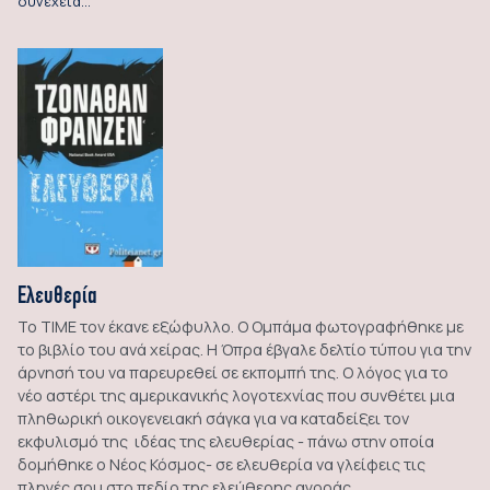
συνέχεια…
Ελευθερία
Το ΤΙΜΕ τον έκανε εξώφυλλο. Ο Ομπάμα φωτογραφήθηκε με
το βιβλίο του ανά χείρας. Η Όπρα έβγαλε δελτίο τύπου για την
άρνησή του να παρευρεθεί σε εκπομπή της. Ο λόγος για το
νέο αστέρι της αμερικανικής λογοτεχνίας που συνθέτει μια
πληθωρική οικογενειακή σάγκα για να καταδείξει τον
εκφυλισμό της ιδέας της ελευθερίας - πάνω στην οποία
δομήθηκε ο Νέος Κόσμος- σε ελευθερία να γλείφεις τις
πληγές σου στο πεδίο της ελεύθερης αγοράς.