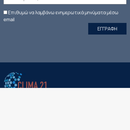
Επιθυμώ να λαμβάνω ενημερωτικά μηνύματα μέσω
email
ΕΓΓΡΑΦΗ
EDITORIAL
ΚΥΡΙΑ ΑΡΘΡΑ
ΑΙΧΜΕΣ
ΣΥΝΕΝΤΕΥΞΕΙΣ
STORIES
FOCUS ΣΤΟ
GLOBAL NEWS
CLIMA SCIENCE
ΚΛΙΜΑ