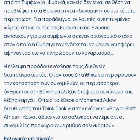
από τη Συμφωνία. Φυσικά, κανείς δεν είναι σε θέση να
προβλέψει ποια θα είναι η νέα «δυναμική» σε μια τέτοια
περίπτωση. Για παράδειγμα, οι λοιπές ανεπτυγμένες
χώρες, όπως αυτές της Ευρωπαϊκής Ένωσης,
ανησυχούν για μια συμφωνία σε έναν οικονομικό στόχο
στον οποίο η Ουάσιγκτον ενδέχεται να μην συνεισφέρει,
αφήνοντάς τις να πληρώσουν το λογαριασμό…
Η έλλειψη προόδου ενόχλησε τους διεθνείς
διαπραγματευτές. Όταν τους ζητήθηκε να περιγράψουν
την κατάσταση των συνομιλιών, οι περισσότεροι
άνθρωποι στη Βόννη επέλεξαν διάφορα συνώνυμα της
λέξης «αργά». Όπως το έθεσε ο Mohamed Adow,
διευθυντής του Think Tank για την ενέργεια «Power Shift
Africa»: «Είναι άδικο για το σαλιγκάρι να λέμε ότι οι
συνομιλίες προχωρούν με ρυθμό σαλιγκαριού».
Εκλογικές επιπλοκές