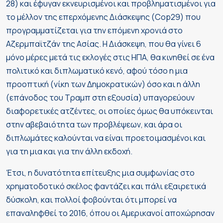
28) και έφυγαν εκνευρισμένοι και προβληματισμένοι για
το μέλλον της επερχόμενης Διάσκεψης (Cop29) που
προγραμματίζεται για την επόμενη χρονιά στο
Αζερμπαϊτζάν της Ασίας. Η Διάσκεψη, που θα γίνει 6
μόνο μέρες μετά τις εκλογές στις ΗΠΑ, θα κινηθεί σε ένα
πολιτικό και διπλωματικό κενό, αφού τόσο η μια
προοπτική (νίκη των Δημοκρατικών) όσο και η άλλη
(επάνοδος του Τραμπ στη εξουσία) υπαγορεύουν
διαφορετικές ατζέντες, οι οποίες όμως θα υπόκεινται
στην αβεβαιότητα των προβλέψεων, και άρα οι
διπλωμάτες καλούνται να είναι προετοιμασμένοι και
για τη μια και για την άλλη εκδοχή.
Έτσι, η δυνατότητα επίτευξης μια συμφωνίας στο
χρηματοδοτικό σκέλος φαντάζει και πάλι εξαιρετικά
δύσκολη, και πολλοί φοβούνται ότι μπορεί να
επαναληφθεί το 2016, όπου οι Αμερικανοί αποχώρησαν