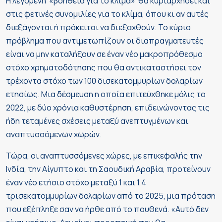
Η λεγόμενη «βοήθεια για το κλίμα» θα κυριαρχήσει και
στις φετινές συνομιλίες για το κλίμα, όπου κι αν αυτές
διεξάγονται ή πρόκειται να διεξαχθούν. Το κύριο
πρόβλημα που αντιμετωπίζουν οι διαπραγματευτές
είναι να μην καταλήξουν σε έναν νέο μακροπρόθεσμο
στόχο χρηματοδότησης που θα αντικαταστήσει τον
τρέχοντα στόχο των 100 δισεκατομμυρίων δολαρίων
ετησίως. Μια δέσμευση η οποία επιτεύχθηκε μόλις το
2022, με δύο χρόνια καθυστέρηση, επιδεινώνοντας τις
ήδη τεταμένες σχέσεις μεταξύ ανεπτυγμένων και
αναπτυσσόμενων χωρών.
Τώρα, οι αναπτυσσόμενες χώρες, με επικεφαλής την
Ινδία, την Αίγυπτο και τη Σαουδική Αραβία, προτείνουν
έναν νέο ετήσιο στόχο μεταξύ 1 και 1,4
τρισεκατομμυρίων δολαρίων από το 2025, μια πρόταση
που εξέπληξε σαν να ήρθε από το πουθενά. «Αυτό δεν