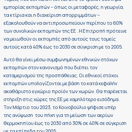
εμπορίας εκπομπών – όπως οι μεταφορές, η γεωργία,
τα κτίρια και η διαχείριση απορριμμάτων –
εξακολουθούν να αντιπροσωπεύουν περίπου το 60%
των συνολικών εκπομπών της ΕΕ . Η Επιτροπή πρότεινε
να μειωθούν οι εκπομπές από αυτούς τους τομείς
αυτούς κατά 40% έως το 2030 σε σύγκριση με το 2005.
Αυτό θα γίνει μέσω συμφωνημένων εθνικών στόχων
εκπομπών στον κανονισμό που διέπει τον
καταμερισμού της προσπάθειας. Οι εθνικοί στόχοι
εκπομπών υπολογίζονται με βάση το κατά κεφαλήν
ακαθάριστο εγχώριο προϊόν των χωρών. Θα παρέχεται
στήριξη στις χώρες της ΕΕ με χαμηλότερο εισόδημα.
Τον Μάρτιο του 2023, το Κοινοβούλιο ψήφισε υπέρ
της ανύψωση του πήχη για τη μείωση των αερίων
θερμοκηπίου έως το 2030 από 30% σε 40% σε σύγκριση
με τα επίπεδα του 2005.