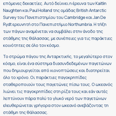
επόμενες δεκαετίες. Αυτό δείχνει η έρευνα των Kaitlin
Naughten και Paul Holland της ομάδας British Antarctic
Survey του Πανεπιστημίου του Cambridge και Jan De
Rydt ερευνητή στο Πανεπιστήμιο Northumbria. Η τήξη
των πάγων αναμένεται να συμβάλει στην άνοδο της
στάθμης της θάλασσας, με συνέπειες για τις παράκτιες
κοινότητες σε όλο τον κόσμο.
Το στρώμα πάγου της Ανταρκτικής, το μεγαλύτερο στον
κόσμο, είναι ένα σύστημα διασυνδεδεμένων παγετώνων
που δημιουργείται από χιονοπτώσεις και διατηρείται
όλο το χρόνο. Οι παράκτιες παγοκρηπίδες
σταθεροποιούν τους παγετώνες πίσω τους. Ο ωκεανός
λιώνει τις παγοκρηπίδες στη ρίζα τους και εάν αυτές
λεπτύνουν πάρα πολύ το γλυκό νερό των παγετώνων
ελευθερώνεται γρήγορα στον ωκεανό ανεβάζοντας τη
στάθμη της θάλασσας.