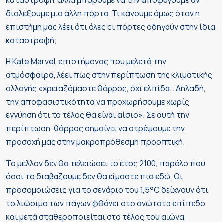
καταστροφή, αλλά μπορούμε να την αποφύγουμε αν
διαλέξουμε μια άλλη πόρτα. Τι κάνουμε όμως όταν η
επιστήμη μας λέει ότι όλες οι πόρτες οδηγούν στην ίδια
καταστροφή;
Η Kate Marvel, επιστήμονας που μελετά την
ατμόσφαιρα, λέει πως στην περίπτωση της κλιματικής
αλλαγής «χρειαζόμαστε θάρρος, όχι ελπίδα… Δηλαδή,
την αποφασιστικότητα να προχωρήσουμε χωρίς
εγγύηση ότι το τέλος θα είναι αίσιο». Σε αυτή την
περίπτωση, θάρρος σημαίνει να στρέψουμε την
προσοχή μας στην μακροπρόθεσμη προοπτική.
Το μέλλον δεν θα τελειώσει το έτος 2100, παρόλο που
όσοι το διαβάζουμε δεν θα είμαστε πια εδώ. Οι
προσομοιώσεις για το σενάριο του 1,5°C δείχνουν ότι
το λιώσιμο των πάγων φθάνει στο ανώτατο επίπεδο
και μετά σταθεροποιείται στο τέλος του αιώνα,