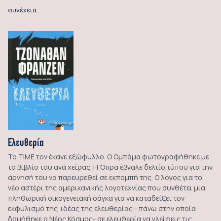
συνέχεια…
Ελευθερία
Το ΤΙΜΕ τον έκανε εξώφυλλο. Ο Ομπάμα φωτογραφήθηκε με
το βιβλίο του ανά χείρας. Η Όπρα έβγαλε δελτίο τύπου για την
άρνησή του να παρευρεθεί σε εκπομπή της. Ο λόγος για το
νέο αστέρι της αμερικανικής λογοτεχνίας που συνθέτει μια
πληθωρική οικογενειακή σάγκα για να καταδείξει τον
εκφυλισμό της ιδέας της ελευθερίας - πάνω στην οποία
δομήθηκε ο Νέος Κόσμος- σε ελευθερία να γλείφεις τις